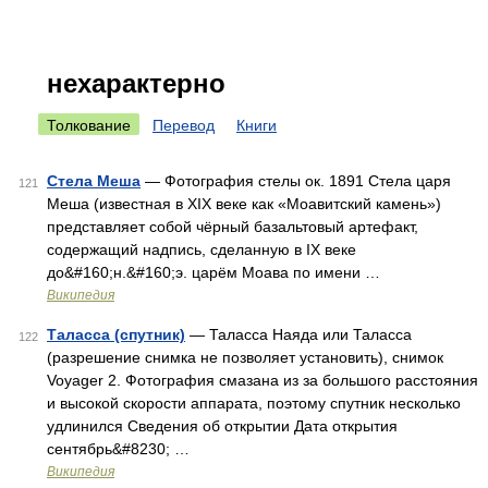
нехарактерно
Толкование
Перевод
Книги
Стела Меша
— Фотография стелы ок. 1891 Стела царя
121
Меша (известная в XIX веке как «Моавитский камень»)
представляет собой чёрный базальтовый артефакт,
содержащий надпись, сделанную в IX веке
до&#160;н.&#160;э. царём Моава по имени …
Википедия
Таласса (спутник)
— Таласса Наяда или Таласса
122
(разрешение снимка не позволяет установить), снимок
Voyager 2. Фотография смазана из за большого расстояния
и высокой скорости аппарата, поэтому спутник несколько
удлинился Сведения об открытии Дата открытия
сентябрь&#8230; …
Википедия