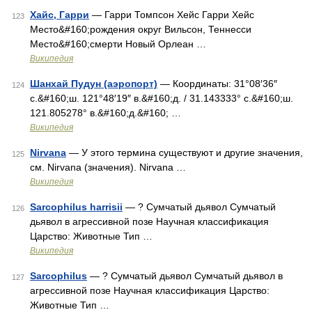
Хайс, Гарри
— Гарри Томпсон Хейс Гарри Хейс
123
Место&#160;рождения округ Вильсон, Теннесси
Место&#160;смерти Новый Орлеан …
Википедия
Шанхай Пудун (аэропорт)
— Координаты: 31°08′36″
124
с.&#160;ш. 121°48′19″ в.&#160;д. / 31.143333° с.&#160;ш.
121.805278° в.&#160;д.&#160; …
Википедия
Nirvana
— У этого термина существуют и другие значения,
125
см. Nirvana (значения). Nirvana …
Википедия
Sarcophilus harrisii
— ? Сумчатый дьявол Сумчатый
126
дьявол в агрессивной позе Научная классификация
Царство: Животные Тип …
Википедия
Sarcophilus
— ? Сумчатый дьявол Сумчатый дьявол в
127
агрессивной позе Научная классификация Царство:
Животные Тип …