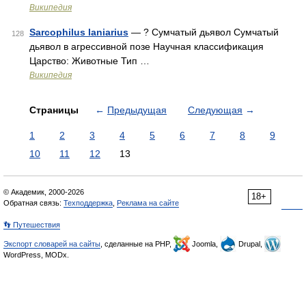
Википедия
Sarcophilus laniarius
— ? Сумчатый дьявол Сумчатый
128
дьявол в агрессивной позе Научная классификация
Царство: Животные Тип …
Википедия
Страницы
←
Предыдущая
Следующая
→
1
2
3
4
5
6
7
8
9
10
11
12
13
© Академик, 2000-2026
18+
Обратная связь:
Техподдержка
,
Реклама на сайте
👣 Путешествия
Экспорт словарей на сайты
, сделанные на PHP,
Joomla,
Drupal,
WordPress, MODx.